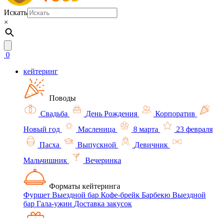
Искать
×
0
кейтеринг
Поводы
Свадьба
День Рождения
Корпоратив
Новый год
Масленица
8 марта
23 февраля
Пасха
Выпускной
Девичник
Мальчишник
Вечеринка
Форматы кейтеринга
Фуршет
Выездной бар
Кофе-брейк
Барбекю
Выездной
бар
Гала-ужин
Доставка закусок