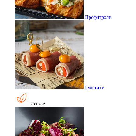
Профитроли
Рулетики
Легкое